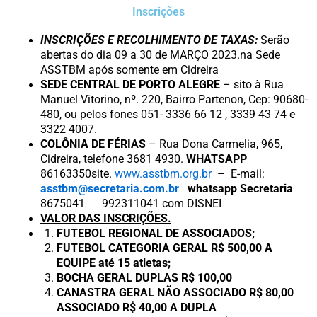
Inscrições
INSCRIÇÕES E RECOLHIMENTO DE TAXAS
:
Serão
abertas do dia 09 a 30 de MARÇO 2023.na Sede
ASSTBM após somente em Cidreira
SEDE CENTRAL DE PORTO ALEGRE
– sito à Rua
Manuel Vitorino, nº. 220, Bairro Partenon, Cep: 90680-
480, ou pelos fones 051- 3336 66 12 , 3339 43 74 e
3322 4007.
COLÔNIA DE FÉRIAS
– Rua Dona Carmelia, 965,
Cidreira, telefone 3681 4930.
WHATSAPP
86163350site.
www.asstbm.org.br
– E-mail:
asstbm@secretaria.com.br
whatsapp Secretaria
8675041 992311041 com DISNEI
VALOR DAS INSCRIÇÕES.
FUTEBOL REGIONAL DE ASSOCIADOS;
FUTEBOL CATEGORIA GERAL R$ 500,00 A
EQUIPE até 15 atletas;
BOCHA GERAL DUPLAS R$ 100,00
CANASTRA GERAL NÃO ASSOCIADO R$ 80,00
ASSOCIADO R$ 40,00 A DUPLA