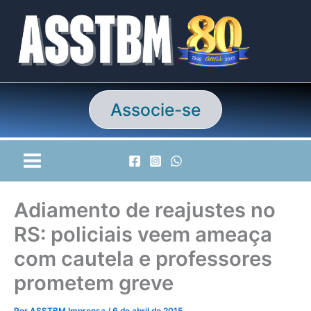
Ir
para
o
conteúdo
Associe-se
Adiamento de reajustes no
RS: policiais veem ameaça
com cautela e professores
prometem greve
Por
ASSTBM Imprensa
/
6 de abril de 2015