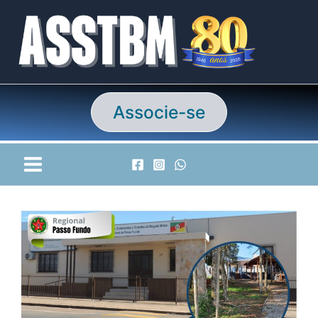
Ir
para
o
conteúdo
Associe-se