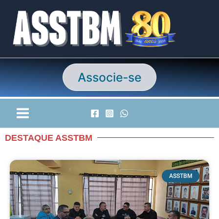
Ir
para
o
conteúdo
Associe-se
DESTAQUE ASSTBM
ASSTBM