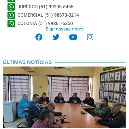
JURÍDICO (51) 99205-6455
COMERCIAL (51) 98673-0214
COLÔNIA (51) 99861-6350
Siga nossas redes
F
T
Y
I
a
w
o
n
c
i
u
s
e
t
t
t
b
t
u
a
ÚLTIMAS NOTÍCIAS
o
e
b
g
o
r
e
r
k
a
m