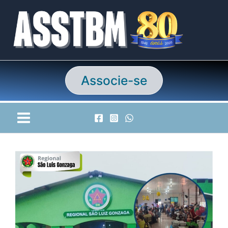
Ir
para
o
conteúdo
Associe-se