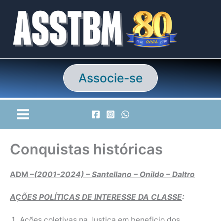
Ir
para
o
conteúdo
Associe-se
Conquistas históricas
ADM –
(2001-2024) – Santellano – Onildo – Daltro
AÇÕES POLÍTICAS DE INTERESSE DA CLASSE
:
Ações coletivas na Justiça em beneficio dos