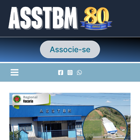
Ir
para
o
conteúdo
Associe-se