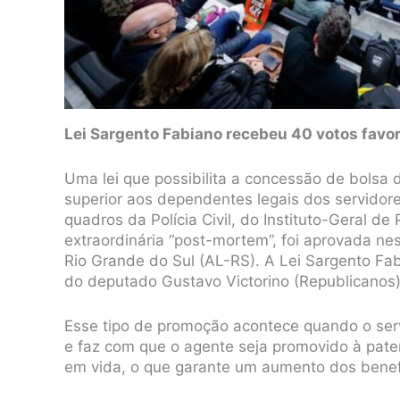
Lei Sargento Fabiano recebeu 40 votos favor
Uma lei que possibilita a concessão de bolsa 
superior aos dependentes legais dos servidore
quadros da Polícia Civil, do Instituto-Geral d
extraordinária “post-mortem”, foi aprovada nes
Rio Grande do Sul (AL-RS). A Lei Sargento Fab
do deputado Gustavo Victorino (Republicanos)
Esse tipo de promoção acontece quando o serv
e faz com que o agente seja promovido à pat
em vida, o que garante um aumento dos benefí