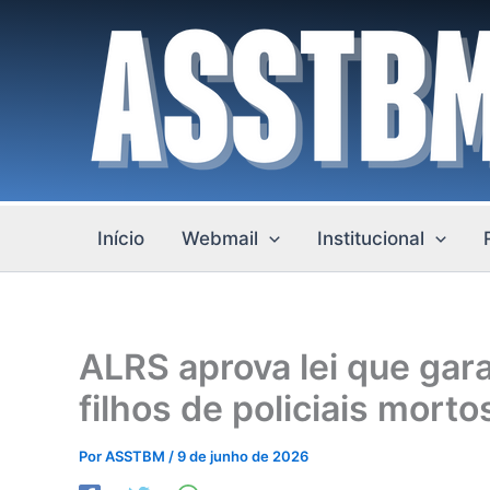
Ir
para
o
conteúdo
Início
Webmail
Institucional
ALRS aprova lei que gar
filhos de policiais mort
Por
ASSTBM
/
9 de junho de 2026