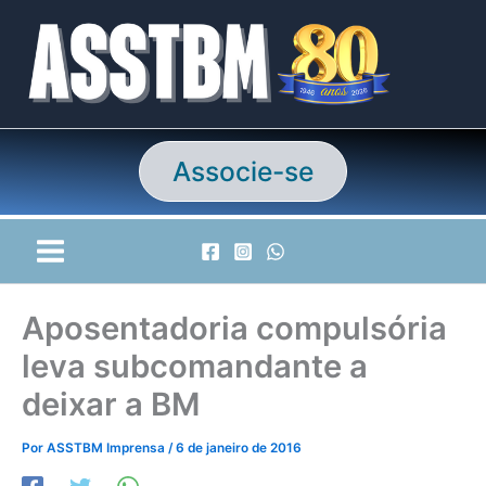
Ir
para
o
conteúdo
Associe-se
Aposentadoria compulsória
leva subcomandante a
deixar a BM
Por
ASSTBM Imprensa
/
6 de janeiro de 2016