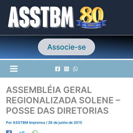
Ir
para
o
conteúdo
Associe-se
ASSEMBLÉIA GERAL
REGIONALIZADA SOLENE –
POSSE DAS DIRETORIAS
Por
ASSTBM Imprensa
/
26 de junho de 2015