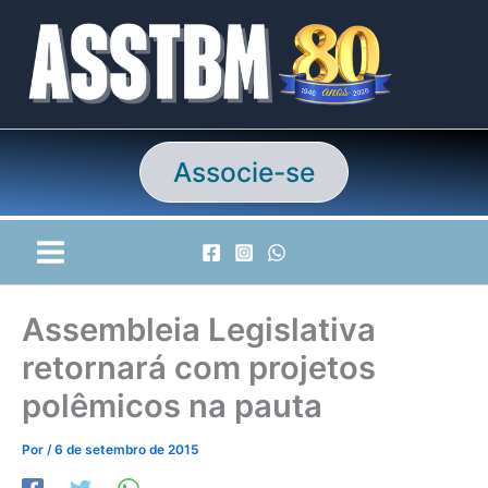
Ir
para
o
conteúdo
Associe-se
Assembleia Legislativa
retornará com projetos
polêmicos na pauta
Por
/
6 de setembro de 2015