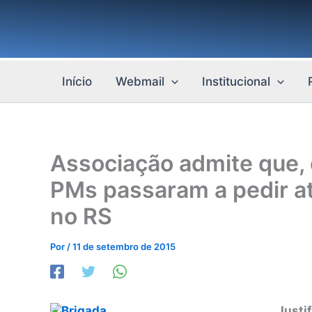
Ir
para
o
conteúdo
Início
Webmail
Institucional
Associação admite que, 
PMs passaram a pedir at
no RS
Por
/
11 de setembro de 2015
Justi