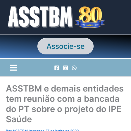
Ir
para
o
conteúdo
Associe-se
ASSTBM e demais entidades
tem reunião com a bancada
do PT sobre o projeto do IPE
Saúde
Por
ASSTBM Imprensa
/
7 de junho de 2023