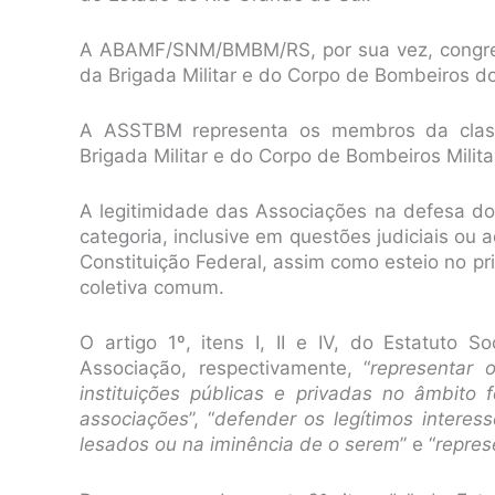
A ABAMF/SNM/BMBM/RS, por sua vez, congrega
da Brigada Militar e do Corpo de Bombeiros d
A ASSTBM representa os membros da class
Brigada Militar e do Corpo de Bombeiros Milit
A legitimidade das Associações na defesa dos 
categoria, inclusive em questões judiciais ou ad
Constituição Federal, assim como esteio no pri
coletiva comum.
O artigo 1º, itens I, II e IV, do Estatuto 
Associação, respectivamente, “
representar 
instituições públicas e privadas no âmbito 
associações
”, “
defender os legítimos intere
lesados ou na iminência de o serem
” e “
repres