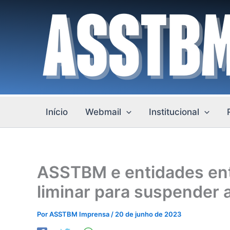
Ir
para
o
conteúdo
Início
Webmail
Institucional
ASSTBM e entidades en
liminar para suspender 
Por
ASSTBM Imprensa
/
20 de junho de 2023