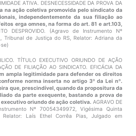
TIMIDADE ATIVA. DESNECESSIDADE DA PROVA DA
da na ação coletiva promovida pelo sindicato da
ionais, independentemente da sua filiação ao
eitos erga omnes, na forma do art. 81 e art.103,
 DESPROVIDO. (Agravo de Instrumento Nº
 Tribunal de Justiça do RS, Relator: Adriana da
-se)
LICO. TÍTULO EXECUTIVO ORIUNDO DE AÇÃO
ÃO DE FILIAÇÃO AO SINDICATO. EFICÁCIA DA
m ampla legitimidade para defender os direitos
conforme norma inserta no artigo 3º da Lei nº.
neira que, prescindível, quando da propositura da
liado da parte exequente, bastando a prova de
 executivo oriundo de ação coletiva.
AGRAVO DE
strumento Nº 70054349972, Vigésima Quinta
 Relator: Laís Ethel Corrêa Pias, Julgado em