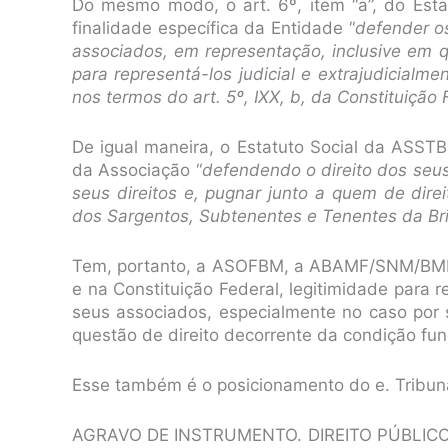
Do mesmo modo, o art. 6º, item “a”, do Es
finalidade específica da Entidade “
defender os
associados, em representação, inclusive em q
para representá-los judicial e extrajudicia
nos termos do art. 5º, IXX, b, da Constituição 
De igual maneira, o Estatuto Social da ASSTB
da Associação “
defendendo o direito dos seu
seus direitos e, pugnar junto a quem de dire
dos Sargentos, Subtenentes e Tenentes da Brig
Tem, portanto, a ASOFBM, a ABAMF/SNM/BMB
e na Constituição Federal, legitimidade para r
seus associados, especialmente no caso por 
questão de direito decorrente da condição fun
Esse também é o posicionamento do e. Tribuna
AGRAVO DE INSTRUMENTO. DIREITO PÚBLIC