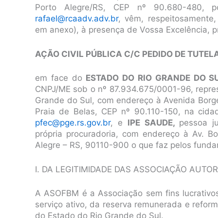
Porto Alegre/RS, CEP nº 90.680-480, po
rafael@rcaadv.adv.br
, vêm, respeitosamente,
em anexo), à presença de Vossa Excelência, p
AÇÃO CIVIL PÚBLICA C/C PEDIDO DE TUTE
em face do
ESTADO DO RIO GRANDE DO S
CNPJ/ME sob o nº 87.934.675/0001-96, repres
Grande do Sul, com endereço à Avenida Borges
Praia de Belas, CEP nº 90.110-150, na cida
pfec@pge.rs.gov.br
, e
IPE SAUDE,
pessoa ju
própria procuradoria, com endereço à Av. B
Alegre – RS, 90110-900 o que faz pelos fundam
I. DA LEGITIMIDADE DAS ASSOCIAÇÃO AUTO
A ASOFBM é a Associação sem fins lucrativos
serviço ativo, da reserva remunerada e refor
do Estado do Rio Grande do Sul.