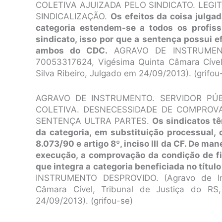
COLETIVA AJUIZADA PELO SINDICATO. LEGI
SINDICALIZAÇÃO.
Os efeitos da coisa julga
categoria estendem-se a todos os profiss
sindicato, isso por que a sentença possui ef
ambos do CDC.
AGRAVO DE INSTRUMENTO
70053317624, Vigésima Quinta Câmara Cível,
Silva Ribeiro, Julgado em 24/09/2013). (grifou
AGRAVO DE INSTRUMENTO. SERVIDOR PÚB
COLETIVA. DESNECESSIDADE DE COMPROVAÇ
SENTENÇA ULTRA PARTES.
Os sindicatos tê
da categoria, em substituição processual, 
8.073/90 e artigo 8º, inciso III da CF. De ma
execução, a comprovação da condição de fi
que integra a categoria beneficiada no título
INSTRUMENTO DESPROVIDO. (Agravo de In
Câmara Cível, Tribunal de Justiça do RS,
24/09/2013). (grifou-se)