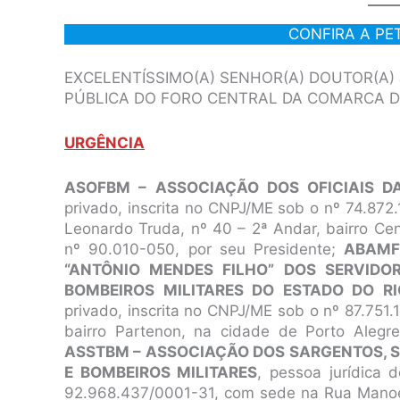
CONFIRA A PE
EXCELENTÍSSIMO(A) SENHOR(A) DOUTOR(A) J
PÚBLICA DO FORO CENTRAL DA COMARCA D
URGÊNCIA
ASOFBM – ASSOCIAÇÃO DOS OFICIAIS DA
privado, inscrita no CNPJ/ME sob o nº 74.87
Leonardo Truda, nº 40 – 2ª Andar, bairro Cen
nº 90.010-050, por seu Presidente;
ABAMF
“ANTÔNIO MENDES FILHO” DOS SERVIDOR
BOMBEIROS MILITARES DO ESTADO DO R
privado, inscrita no CNPJ/ME sob o nº 87.751
bairro Partenon, na cidade de Porto Alegr
ASSTBM – ASSOCIAÇÃO DOS SARGENTOS, S
E BOMBEIROS MILITARES
, pessoa jurídica 
92.968.437/0001-31, com sede na Rua Manoel 