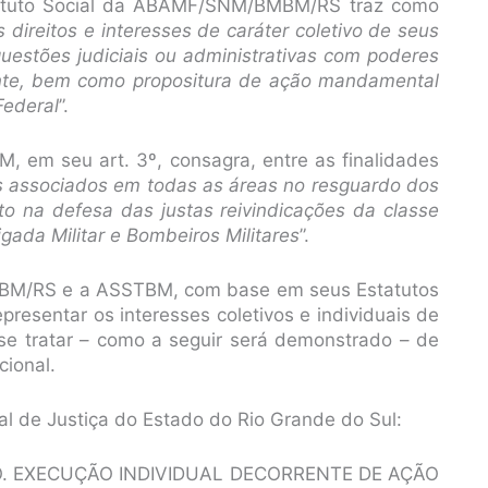
tatuto Social da ABAMF/SNM/BMBM/RS traz como
 direitos e interesses de caráter coletivo de seus
uestões judiciais ou administrativas com poderes
lmente, bem como propositura de ação mandamental
Federal
”.
M, em seu art. 3º, consagra, entre as finalidades
s associados em todas as áreas no resguardo dos
ito na defesa das justas reivindicações da classe
ada Militar e Bombeiros Militares
”.
M/RS e a ASSTBM, com base em seus Estatutos
epresentar os interesses coletivos e individuais de
se tratar – como a seguir será demonstrado – de
cional.
l de Justiça do Estado do Rio Grande do Sul:
O. EXECUÇÃO INDIVIDUAL DECORRENTE DE AÇÃO