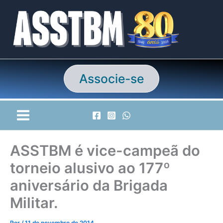
Ir
para
o
conteúdo
Associe-se
ASSTBM é vice-campeã do
torneio alusivo ao 177º
aniversário da Brigada
Militar.
Por
/
11 de novembro de 2014