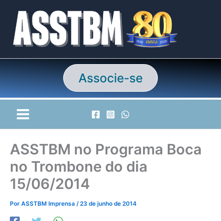
Ir
para
o
conteúdo
Associe-se
ASSTBM no Programa Boca
no Trombone do dia
15/06/2014
Por
ASSTBM Imprensa
/
23 de junho de 2014