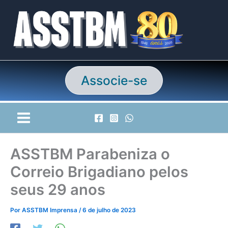
Ir
para
o
conteúdo
Associe-se
ASSTBM Parabeniza o
Correio Brigadiano pelos
seus 29 anos
Por
ASSTBM Imprensa
/
6 de julho de 2023