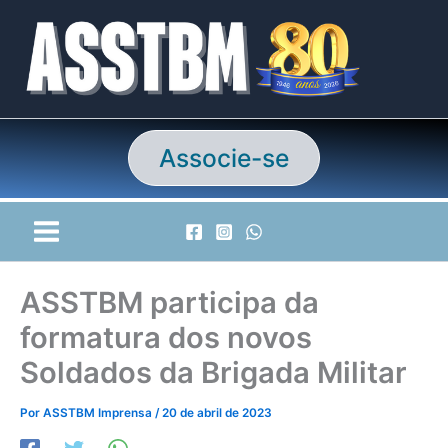
Ir
para
o
conteúdo
Associe-se
ASSTBM participa da
formatura dos novos
Soldados da Brigada Militar
Por
ASSTBM Imprensa
/
20 de abril de 2023