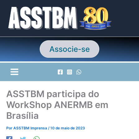
Ir
para
o
conteúdo
Associe-se
ASSTBM participa do
WorkShop ANERMB em
Brasília
Por
ASSTBM Imprensa
/
10 de maio de 2023