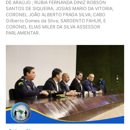
DE ARAÚJO ; RUBIA FERNANDA DINIZ ROBSON
SANTOS DE SIQUEIRA; JOSIAS MARIO DA VITORIA;
CORONEL JOÃO ALBERTO FRAGA SILVA; CABO
Gilberto Gomes da Silva; SARGENTO FAHUR, E
CORONEL ELIAS MILER DA SILVA ASSESSOR
PARLAMENTAR.