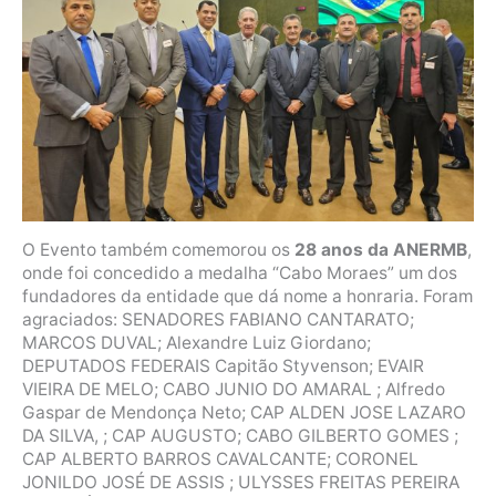
O Evento também comemorou os
28 anos da ANERMB
,
onde foi concedido a medalha “Cabo Moraes” um dos
fundadores da entidade que dá nome a honraria. Foram
agraciados: SENADORES FABIANO CANTARATO;
MARCOS DUVAL; Alexandre Luiz Giordano;
DEPUTADOS FEDERAIS Capitão Styvenson; EVAIR
VIEIRA DE MELO; CABO JUNIO DO AMARAL ; Alfredo
Gaspar de Mendonça Neto; CAP ALDEN JOSE LAZARO
DA SILVA, ; CAP AUGUSTO; CABO GILBERTO GOMES ;
CAP ALBERTO BARROS CAVALCANTE; CORONEL
JONILDO JOSÉ DE ASSIS ; ULYSSES FREITAS PEREIRA