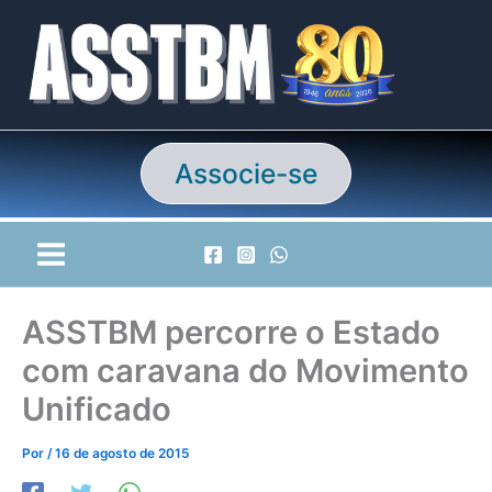
Ir
para
o
conteúdo
Associe-se
ASSTBM percorre o Estado
com caravana do Movimento
Unificado
Por
/
16 de agosto de 2015