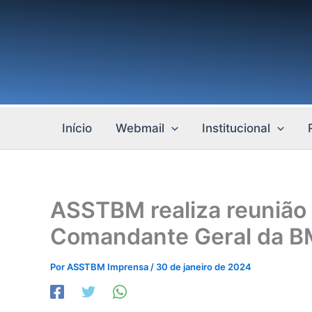
Ir
para
o
conteúdo
Início
Webmail
Institucional
ASSTBM realiza reunião
Comandante Geral da B
Por
ASSTBM Imprensa
/
30 de janeiro de 2024