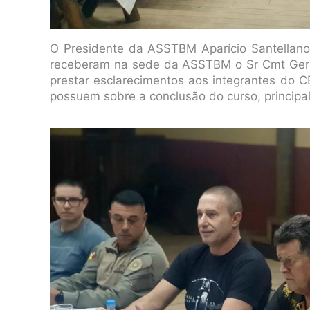
O Presidente da ASSTBM Aparício Santellano,
receberam na sede da ASSTBM o Sr Cmt Gera
prestar esclarecimentos aos integrantes do 
possuem sobre a conclusão do curso, principa