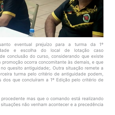
anto eventual prejuízo para a turma da 1º
idade e escolha do local de lotação caso
de conclusão do curso, considerando que existe
a promoção ocorra concomitante às demais, e que
a no quesito antiguidade;. Outra situação remete a
rceira turma pelo critério de antiguidade podem,
 dos que concluíram a 1º Edição pelo critério de
go procedente mas que o comando está realizando
s situações não venham acontecer e a precedência