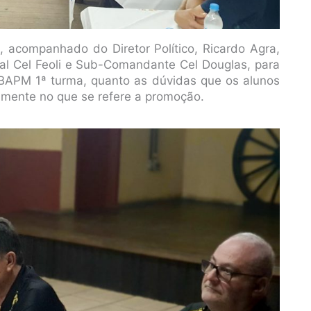
 acompanhado do Diretor Político, Ricardo Agra,
l Cel Feoli e Sub-Comandante Cel Douglas, para
CBAPM 1ª turma, quanto as dúvidas que os alunos
lmente no que se refere a promoção.