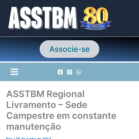
Ir
para
o
conteúdo
Associe-se
ASSTBM Regional
Livramento – Sede
Campestre em constante
manutenção
Por
/
26 de junho de 2014