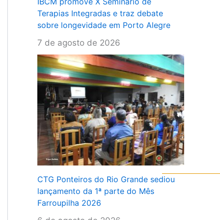
IBCM promove X Seminário de
Terapias Integradas e traz debate
sobre longevidade em Porto Alegre
7 de agosto de 2026
CTG Ponteiros do Rio Grande sediou
lançamento da 1ª parte do Mês
Farroupilha 2026