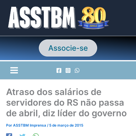
Ir
para
o
conteúdo
Associe-se
Atraso dos salários de
servidores do RS não passa
de abril, diz líder do governo
Por
ASSTBM Imprensa
/
5 de março de 2015