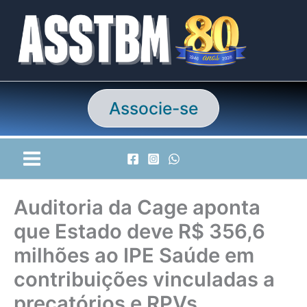
Ir
para
o
conteúdo
Associe-se
Auditoria da Cage aponta
que Estado deve R$ 356,6
milhões ao IPE Saúde em
contribuições vinculadas a
precatórios e RPVs