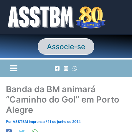
Ir
para
o
conteúdo
Associe-se
Banda da BM animará
“Caminho do Gol” em Porto
Alegre
Por
ASSTBM Imprensa
/
11 de junho de 2014