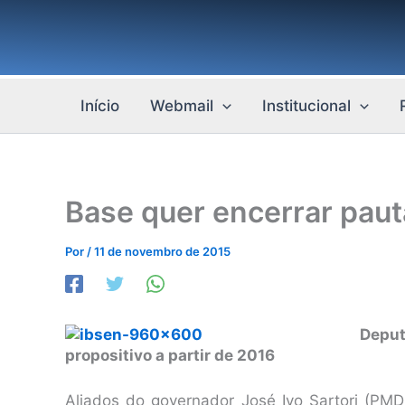
Ir
para
o
conteúdo
Início
Webmail
Institucional
Base quer encerrar paut
Por
/
11 de novembro de 2015
Depu
propositivo a partir de 2016
Aliados do governador José Ivo Sartori (PM