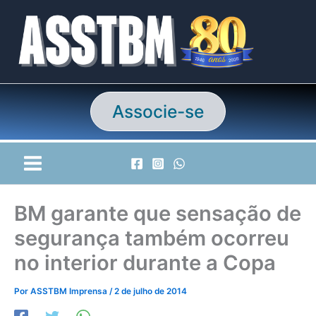
Ir
para
o
conteúdo
Associe-se
BM garante que sensação de
segurança também ocorreu
no interior durante a Copa
Por
ASSTBM Imprensa
/
2 de julho de 2014