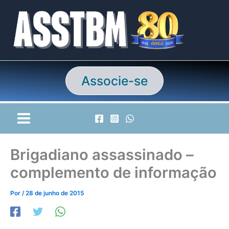
Ir
para
o
conteúdo
Associe-se
Brigadiano assassinado –
complemento de informação
Por
/
28 de junho de 2015