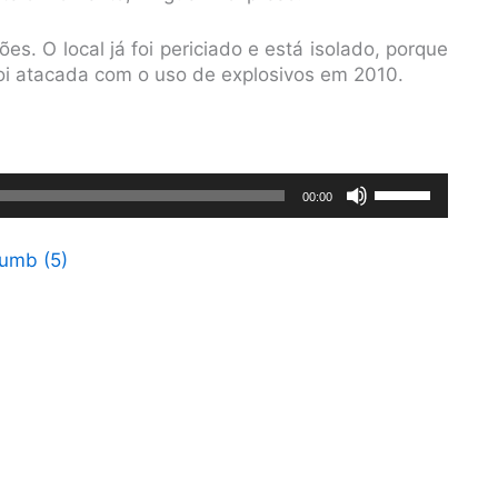
s. O local já foi periciado e está isolado, porque
i atacada com o uso de explosivos em 2010.
Use
00:00
as
setas
para
cima
ou
para
baixo
para
aumentar
ou
diminuir
o