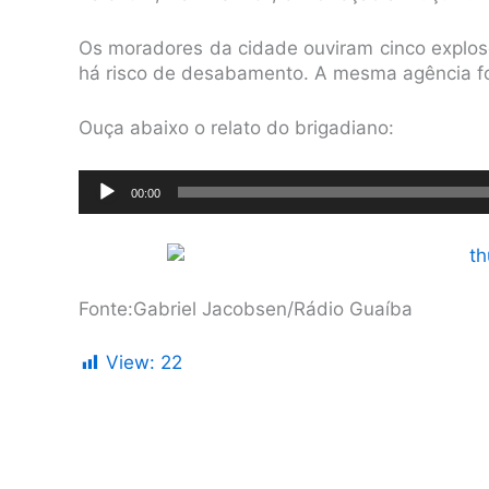
Os moradores da cidade ouviram cinco explosõe
há risco de desabamento. A mesma agência fo
Ouça abaixo o relato do brigadiano:
Tocador
00:00
de
áudio
Fonte:Gabriel Jacobsen/Rádio Guaíba
View:
22