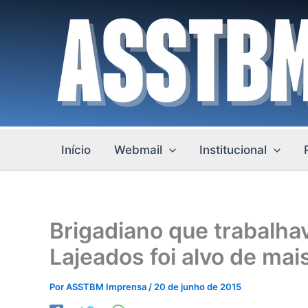
Ir
para
o
conteúdo
Início
Webmail
Institucional
Brigadiano que trabalha
Lajeados foi alvo de mais
Por
ASSTBM Imprensa
/
20 de junho de 2015