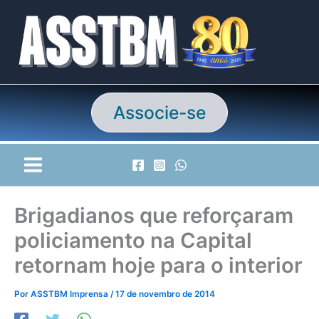
Ir
para
o
conteúdo
Associe-se
Brigadianos que reforçaram
policiamento na Capital
retornam hoje para o interior
Por
ASSTBM Imprensa
/
17 de novembro de 2014