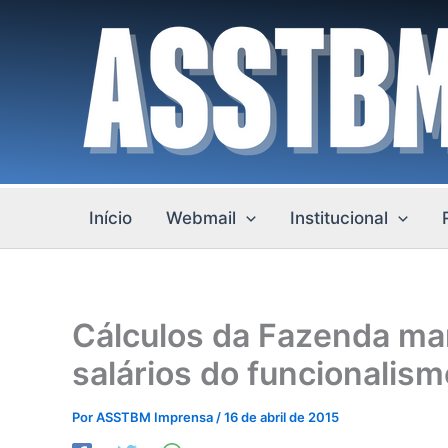
Ir
para
o
conteúdo
Início
Webmail
Institucional
Cálculos da Fazenda ma
salários do funcionalis
Por
ASSTBM Imprensa
/
16 de abril de 2015