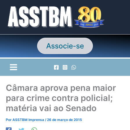
Ir
para
o
conteúdo
Associe-se
Câmara aprova pena maior
para crime contra policial;
matéria vai ao Senado
Por
ASSTBM Imprensa
/
26 de março de 2015