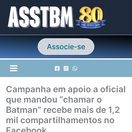
Ir
para
o
conteúdo
Associe-se
Campanha em apoio a oficial
que mandou “chamar o
Batman” recebe mais de 1,2
mil compartilhamentos no
Facebook