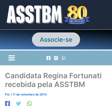
Ir
para
o
conteúdo
Associe-se
Candidata Regina Fortunati
recebida pela ASSTBM
Por
/
11 de setembro de 2014