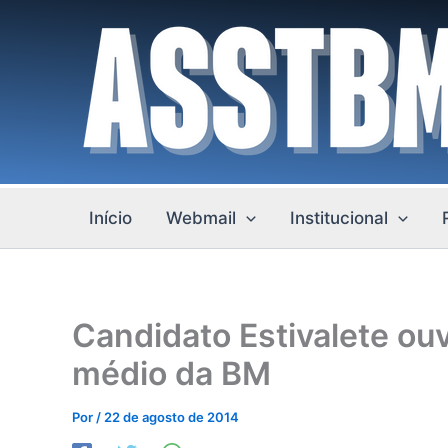
Ir
para
o
conteúdo
Início
Webmail
Institucional
Candidato Estivalete ou
médio da BM
Por
/
22 de agosto de 2014