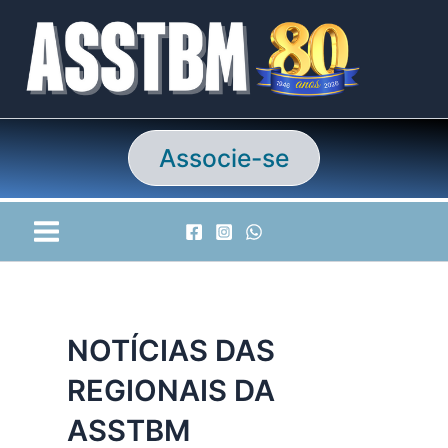
Ir
para
o
conteúdo
Associe-se
NOTÍCIAS DAS
REGIONAIS DA
ASSTBM