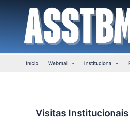
Ir
para
o
conteúdo
Início
Webmail
Institucional
Visitas Institucionais