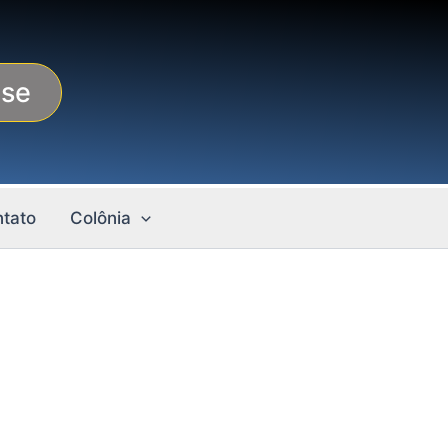
-se
tato
Colônia