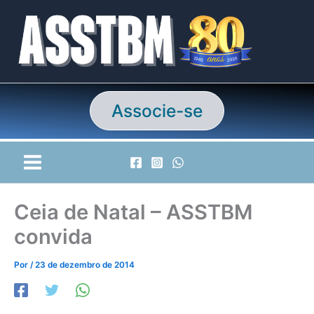
Ir
para
o
conteúdo
Associe-se
Ceia de Natal – ASSTBM
convida
Por
/
23 de dezembro de 2014