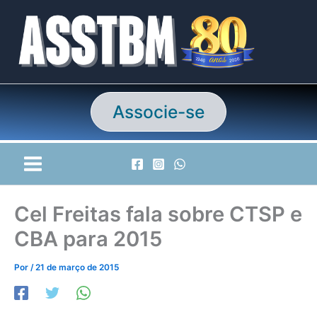
Ir
para
o
conteúdo
Associe-se
Cel Freitas fala sobre CTSP e
CBA para 2015
Por
/
21 de março de 2015