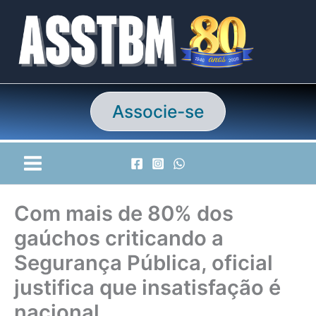
Ir
para
o
conteúdo
Associe-se
Com mais de 80% dos
gaúchos criticando a
Segurança Pública, oficial
justifica que insatisfação é
nacional