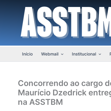
Ir
para
o
conteúdo
Início
Webmail
Institucional
Concorrendo ao cargo d
Maurício Dzedrick entre
na ASSTBM