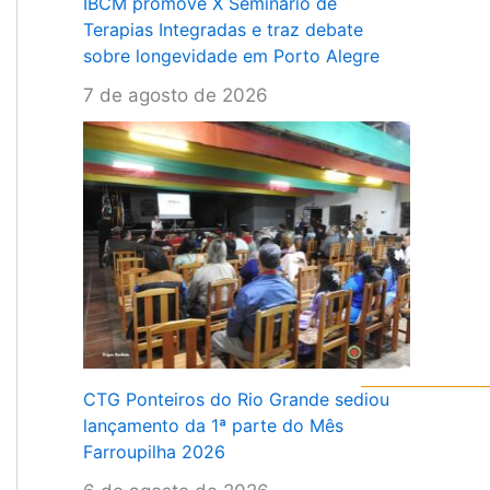
IBCM promove X Seminário de
Terapias Integradas e traz debate
sobre longevidade em Porto Alegre
7 de agosto de 2026
CTG Ponteiros do Rio Grande sediou
lançamento da 1ª parte do Mês
Farroupilha 2026