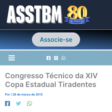
Ir
para
o
conteúdo
Associe-se
Congresso Técnico da XIV
Copa Estadual Tiradentes
Por
/
28 de março de 2015