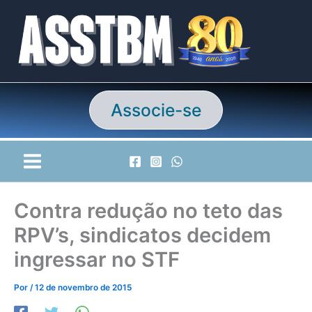
Ir
para
o
conteúdo
Associe-se
Contra redução no teto das
RPV’s, sindicatos decidem
ingressar no STF
Por
/
12 de novembro de 2015