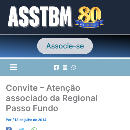
Ir
para
o
conteúdo
Associe-se
Convite – Atenção
associado da Regional
Passo Fundo
Por
/
13 de julho de 2014