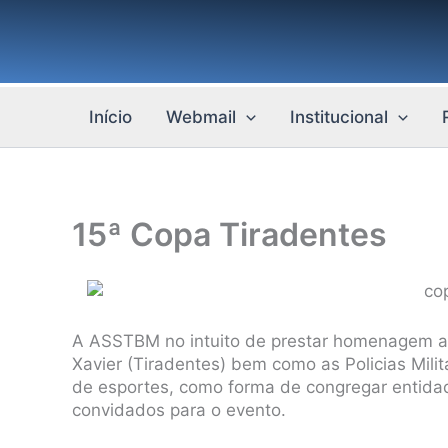
Ir
para
o
conteúdo
Início
Webmail
Institucional
15ª Copa Tiradentes
A ASSTBM no intuito de prestar homenagem ao 
Xavier (Tiradentes) bem como as Policias Milita
de esportes, como forma de congregar entida
convidados para o evento.