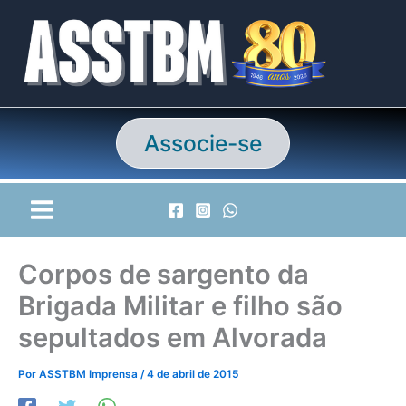
Ir
para
o
conteúdo
Associe-se
Corpos de sargento da
Brigada Militar e filho são
sepultados em Alvorada
Por
ASSTBM Imprensa
/
4 de abril de 2015