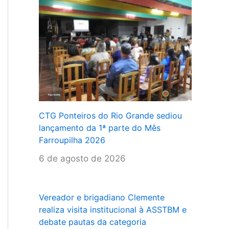
CTG Ponteiros do Rio Grande sediou
lançamento da 1ª parte do Mês
Farroupilha 2026
6 de agosto de 2026
Vereador e brigadiano Clemente
realiza visita institucional à ASSTBM e
debate pautas da categoria