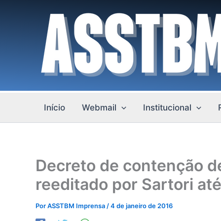
Ir
para
o
conteúdo
Início
Webmail
Institucional
Decreto de contenção d
reeditado por Sartori a
Por
ASSTBM Imprensa
/
4 de janeiro de 2016