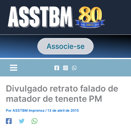
Ir
para
o
conteúdo
Associe-se
Divulgado retrato falado de
matador de tenente PM
Por
ASSTBM Imprensa
/
13 de abril de 2015